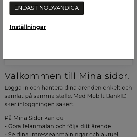
Starta Mobilt BankID
ENDAST NÖDVÄNDIGA
Mobilt BankId på annan enhet
Inställningar
Har du inte ett konto? Registrera dig här!
Välkommen till Mina sidor!
Logga in och hantera dina ärenden enkelt och
samlat på samma ställe. Med Mobilt BankID
sker inloggningen säkert.
På Mina Sidor kan du:
- Göra felanmälan och följa ditt ärende
- Se dina intresseanmälningar och aktuell