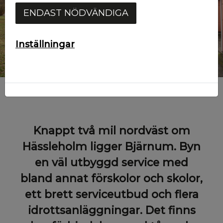
ENDAST NÖDVÄNDIGA
Inställningar
Knappt två mil nordväst om
Hässleholm ligger Bjärnum. Byn
en väl utbyggd service med
bland annat förskolor och skolor,
ett brett serviceutbud och flera
idrottsanläggningar. Det finns