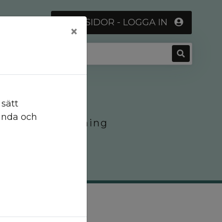
MINA SIDOR - LOGGA IN
×
sätt
tanda och
ndrahandsuthyrning