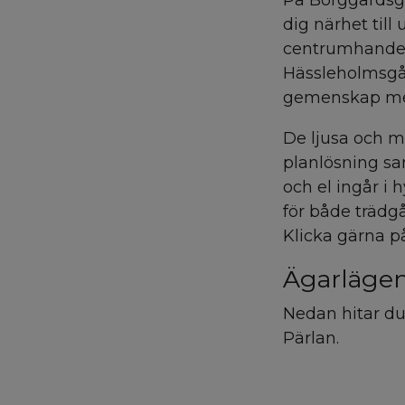
På Borggårdsga
dig närhet til
centrumhandel,
Hässleholmsgår
gemenskap med
De ljusa och m
planlösning s
och el ingår i 
för både trädg
Klicka gärna på
Ägarläge
Nedan hitar du
Pärlan.