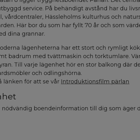
tan 8 ligger trygghetsboendet Pärlan. Det centra
l utbyggd service. På behändigt avstånd har du liv
 vårdcentraler, Hässleholms kulturhus och natu
den. Här bor du som har fyllt 70 år och som värd
 dina grannar.
oderna lägenheterna har ett stort och rymligt kö
amt badrum med tvättmaskin och torktumlare. Vä
hyran. Till varje lägenhet hör en stor balkong där de
årdsmöbler och odlingshörna.
 länken för att se vår
Introduktionsfilm pärlan
nhet
 nödvändig boendeinformation till dig som äger 