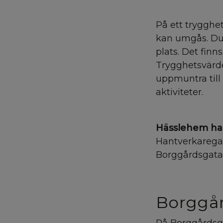
På ett tryggh
kan umgås. Du 
plats. Det fin
Trygghetsvärde
uppmuntra till a
aktiviteter.
Hässlehem ha
Hantverkaregat
Borggårdsgatan
Borggå