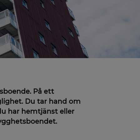
tsboende. På ett
glighet. Du tar hand om
du har hemtjänst eller
trygghetsboendet.