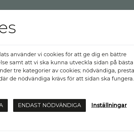
es
s använder vi cookies för att ge dig en bättre
se samt att vi ska kunna utveckla sidan på bästa 
nder tre kategorier av cookies; nödvändiga, pres
Samhällsansvar
Olovlig a
är de nödvändiga krävs för att sidan ska fungera.
Lediga jobb
Kontakt
A
ENDAST NÖDVÄNDIGA
Inställningar
ghetsboende 70+