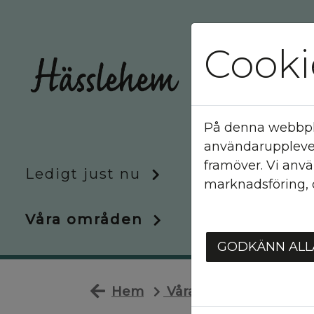
Cooki
På denna webbplat
användarupplevel
framöver. Vi anvä
Ledigt just nu
Att bo hos oss
marknadsföring, d
Våra områden
Om oss
GODKÄNN ALL
Hem
Våra områden
Tryg