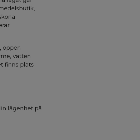
la läget ger
smedelsbutik,
rsköna
erar
k, öppen
rme, vatten
t finns plats
din lägenhet på