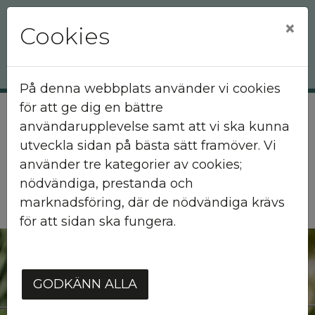
×
Cookies
På denna webbplats använder vi cookies
för att ge dig en bättre
användarupplevelse samt att vi ska kunna
Hem
Att bo hos oss
Hyresgäst
Bo hos oss
Tvätt
utveckla sidan på bästa sätt framöver. Vi
använder tre kategorier av cookies;
Tvätt
nödvändiga, prestanda och
marknadsföring, där de nödvändiga krävs
för att sidan ska fungera.
GODKÄNN ALLA