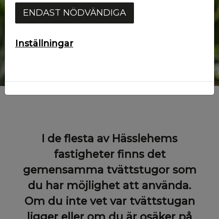
ENDAST NÖDVÄNDIGA
Inställningar
I de flesta av Hässlehems
fastigheter finns det
gemensamma tvättstugor som
du har möjlighet att använda.
Om du inte vet var tvättstugan
ligger eller om du är osäker på