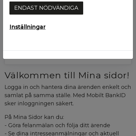
Starta Mobilt BankID
ENDAST NÖDVÄNDIGA
Mobilt BankId på annan enhet
Inställningar
Har du inte ett konto? Registrera dig här!
Välkommen till Mina sidor!
Logga in och hantera dina ärenden enkelt och
samlat på samma ställe. Med Mobilt BankID
sker inloggningen säkert.
På Mina Sidor kan du:
- Göra felanmälan och följa ditt ärende
- Se dina intresseanmälningar och aktuell