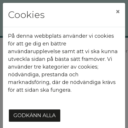
×
Cookies
På denna webbplats använder vi cookies
för att ge dig en bättre
användarupplevelse samt att vi ska kunna
Hem
Nyhetsarkiv
Orange Day 25 november
utveckla sidan på bästa sätt framöver. Vi
använder tre kategorier av cookies;
Orange Day 25
nödvändiga, prestanda och
november
marknadsföring, där de nödvändiga krävs
för att sidan ska fungera.
Hässlehems medarbetare kommer att bära
orange tröjor den 22 november och den 25
GODKÄNN ALLA
november för att uppmärksamma Orange
Day, en internationell dag som handlar om att