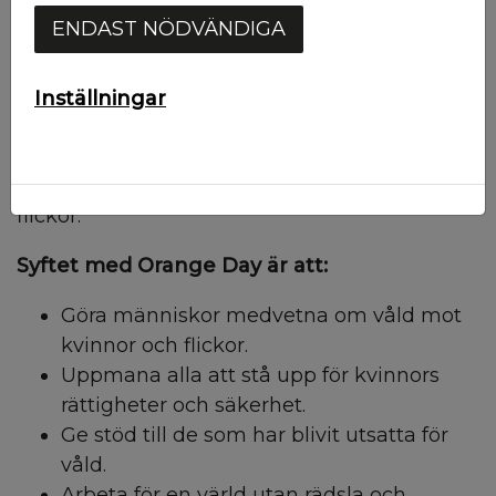
stoppa våld mot kvinnor och flickor.
ENDAST NÖDVÄNDIGA
Orange Day den 25 november är dagen då FN
uppmanar hela världen att uppmärksamma
Inställningar
och manifestera mot våld mot kvinnor. Som
en ljus och optimistisk färg representerar
orange en värld fri från våld mot kvinnor och
flickor.
Syftet med Orange Day är att:
Göra människor medvetna om våld mot
kvinnor och flickor.
Uppmana alla att stå upp för kvinnors
rättigheter och säkerhet.
Ge stöd till de som har blivit utsatta för
våld.
Arbeta för en värld utan rädsla och